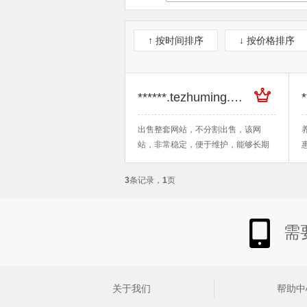
↑ 按时间排序
↓ 按价格排序
******.tezhuming.com
出售整套网站，不分割出售，该网
站，非常稳定，便于维护，能够长期
稳定的增加观看者
3
条记录，
1
页
需
关于我们
帮助中